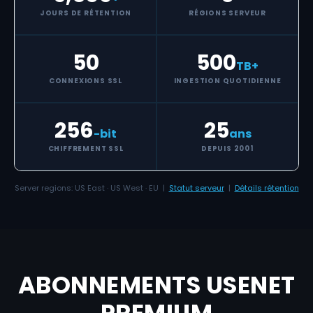
JOURS DE RÉTENTION
RÉGIONS SERVEUR
50
500
TB+
CONNEXIONS SSL
INGESTION QUOTIDIENNE
256
25
-bit
ans
CHIFFREMENT SSL
DEPUIS 2001
Server regions: US East · US West · EU |
Statut serveur
|
Détails rétention
ABONNEMENTS USENET
PREMIUM