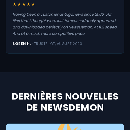
★★★★★
Having been a customer at Giganews since 2006, old
files that I thought were lost forever suddenly appeared
and downloaded perfectly on NewsDemon. At full speed.
And at a much more competitive price.
SØREN H.
· TRUSTPILOT, AUGUST 2020
DERNIÈRES NOUVELLES
DE NEWSDEMON