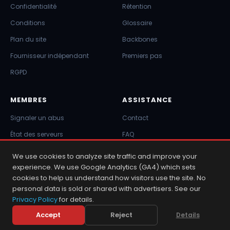
Confidentialité
Rétention
Conditions
Glossaire
Plan du site
Backbones
Fournisseur indépendant
Premiers pas
RGPD
MEMBRES
ASSISTANCE
Signaler un abus
Contact
État des serveurs
FAQ
Connexion
Newsreaders
We use cookies to analyze site traffic and improve your
experience. We use Google Analytics (GA4) which sets
Choisir un fournisseur
cookies to help us understand how visitors use the site. No
personal data is sold or shared with advertisers. See our
Privacy Policy
for details.
2001 – 2026 © Copyright NewsDemon.com. NewsDemon® est une
Accept
Reject
Details
marque de K&L Technologies, Inc.