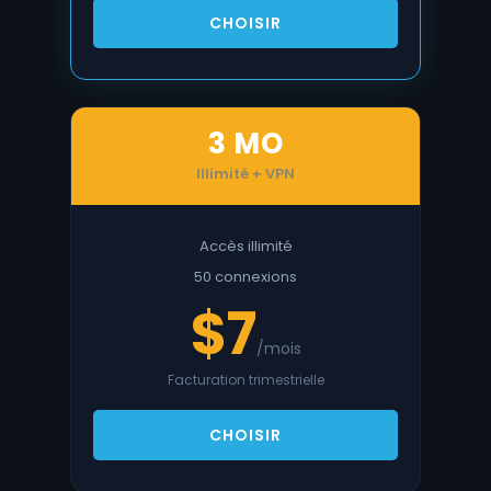
CHOISIR
3 MO
Illimité + VPN
Accès illimité
50 connexions
$7
/mois
Facturation trimestrielle
CHOISIR