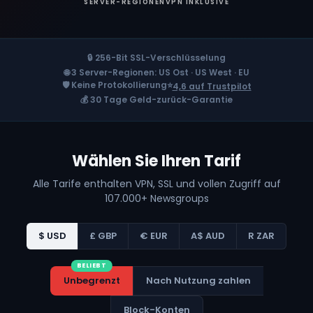
SERVER-REGIONEN
VPN INKLUSIVE
🔒 256-Bit SSL-Verschlüsselung
🌐 3 Server-Regionen: US Ost · US West · EU
🛡️ Keine Protokollierung
⭐
4,6 auf Trustpilot
💰 30 Tage Geld-zurück-Garantie
Wählen Sie Ihren Tarif
Alle Tarife enthalten VPN, SSL und vollen Zugriff auf
107.000+ Newsgroups
$ USD
£ GBP
€ EUR
A$ AUD
R ZAR
BELIEBT
Unbegrenzt
Nach Nutzung zahlen
Block-Konten