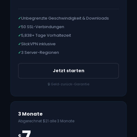
Unbegrenzte Geschwindigkeit & Downloads
✓
50 SSL-Verbindungen
✓
5,838
+ Tage Vorhaltezeit
✓
SlickVPN inklusive
✓
3 Server-Regionen
✓
Jetzt starten
🔒 Geld-zurück-Garantie
3 Monate
Abgerechnet $21 alle 3 Monate
$