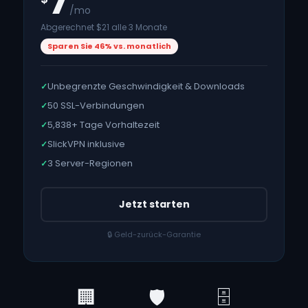
7
/mo
Abgerechnet $21 alle 3 Monate
Sparen Sie 46% vs. monatlich
Unbegrenzte Geschwindigkeit & Downloads
✓
50 SSL-Verbindungen
✓
5,838
+ Tage Vorhaltezeit
✓
SlickVPN inklusive
✓
3 Server-Regionen
✓
Jetzt starten
🔒 Geld-zurück-Garantie
🏢
🛡️
🗄️