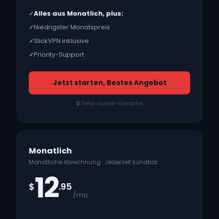
Alles aus Monatlich, plus:
✓
Niedrigster Monatspreis
✓
SlickVPN inklusive
✓
Priority-Support
✓
Jetzt starten, Bestes Angebot
🔒 Geld-zurück-Garantie
Monatlich
Monatliche Abrechnung · Jederzeit kündbar
12
$
.95
/mo