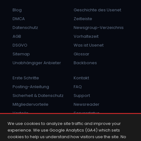
Blog
Geschichte des Usenet
DMCA
Zeitleiste
Datenschutz
Newsgroup-Verzeichnis
AGB
Vorhaltezeit
DSGVO
Was ist Usenet
Sitemap
Glossar
Unabhängiger Anbieter
Backbones
Erste Schritte
Kontakt
Posting-Anleitung
FAQ
Sicherheit & Datenschutz
Support
Mitgliedervorteile
Newsreader
Vorteile
Serverstatus
Missbrauch melden
Anmelden
We use cookies to analyze site traffic and improve your
experience. We use Google Analytics (GA4) which sets
cookies to help us understand how visitors use the site. No