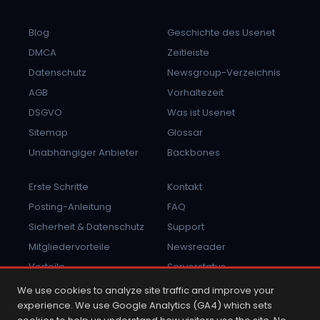
Blog
Geschichte des Usenet
DMCA
Zeitleiste
Datenschutz
Newsgroup-Verzeichnis
AGB
Vorhaltezeit
DSGVO
Was ist Usenet
Sitemap
Glossar
Unabhängiger Anbieter
Backbones
Erste Schritte
Kontakt
Posting-Anleitung
FAQ
Sicherheit & Datenschutz
Support
Mitgliedervorteile
Newsreader
Vorteile
Serverstatus
Missbrauch melden
Anmelden
We use cookies to analyze site traffic and improve your
experience. We use Google Analytics (GA4) which sets