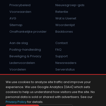
Privacybeleid
Nieuwsgroep-gids
Voorwaarden
Retentie
AVG
Wat is Usenet
Sitemap
Woordenlijst
Onafhankelijke provider
Backbones
Aan de slag
Contact
Posting-handleiding
FAQ
Beveiliging & Privacy
Support
Ledenvoordelen
Newsreaders
Voordelen
Serverstatus
Misbruik melden
Inloggen
We use cookies to analyze site traffic and improve your
experience. We use Google Analytics (GA4) which sets
cookies to help us understand how visitors use the site. No
personal data is sold or shared with advertisers. See our
2001 - 2026 © Copyright NewsDemon.com.
Privacy Policy
for details.
NewsDemon® is een handelsmerk van K&L