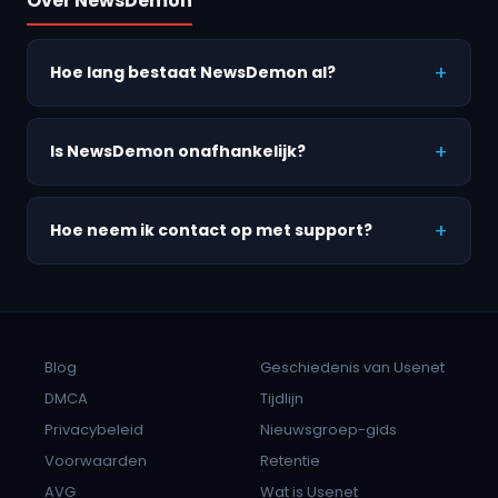
Over NewsDemon
Hoe lang bestaat NewsDemon al?
Is NewsDemon onafhankelijk?
Hoe neem ik contact op met support?
Blog
Geschiedenis van Usenet
DMCA
Tijdlijn
Privacybeleid
Nieuwsgroep-gids
Voorwaarden
Retentie
AVG
Wat is Usenet