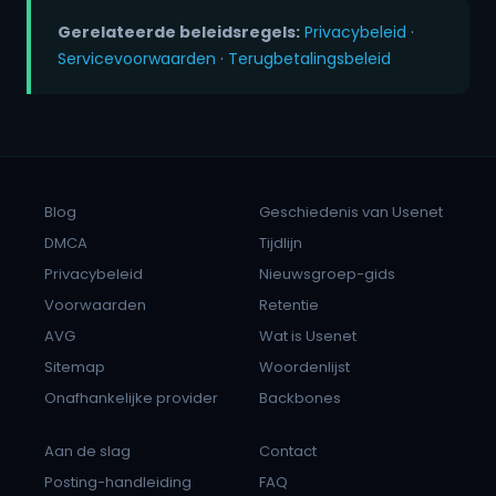
Gerelateerde beleidsregels:
Privacybeleid
·
Servicevoorwaarden
·
Terugbetalingsbeleid
Blog
Geschiedenis van Usenet
DMCA
Tijdlijn
Privacybeleid
Nieuwsgroep-gids
Voorwaarden
Retentie
AVG
Wat is Usenet
Sitemap
Woordenlijst
Onafhankelijke provider
Backbones
Aan de slag
Contact
Posting-handleiding
FAQ