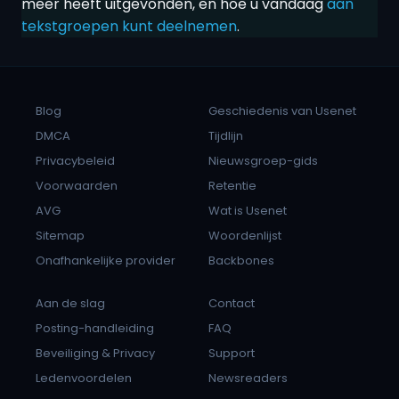
meer heeft uitgevonden, en hoe u vandaag
aan
tekstgroepen kunt deelnemen
.
Blog
Geschiedenis van Usenet
DMCA
Tijdlijn
Privacybeleid
Nieuwsgroep-gids
Voorwaarden
Retentie
AVG
Wat is Usenet
Sitemap
Woordenlijst
Onafhankelijke provider
Backbones
Aan de slag
Contact
Posting-handleiding
FAQ
Beveiliging & Privacy
Support
Ledenvoordelen
Newsreaders