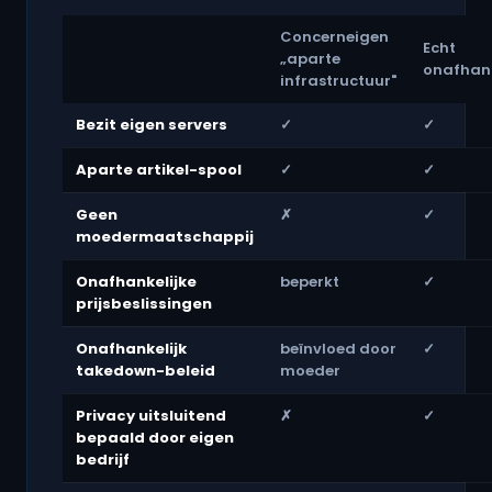
Concerneigen
Echt
„aparte
onafhank
infrastructuur"
Bezit eigen servers
✓
✓
Aparte artikel-spool
✓
✓
Geen
✗
✓
moedermaatschappij
Onafhankelijke
beperkt
✓
prijsbeslissingen
Onafhankelijk
beïnvloed door
✓
takedown-beleid
moeder
Privacy uitsluitend
✗
✓
bepaald door eigen
bedrijf