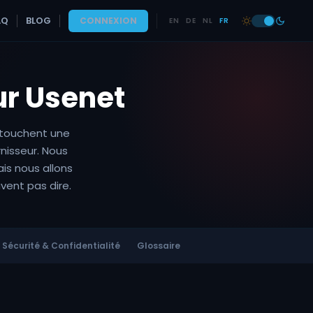
AQ
BLOG
CONNEXION
EN
DE
NL
FR
ur Usenet
i touchent une
nisseur. Nous
is nous allons
vent pas dire.
Sécurité & Confidentialité
Glossaire