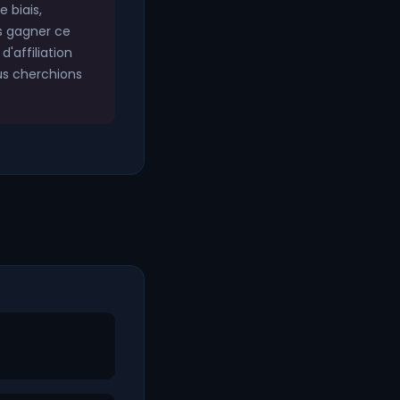
 biais,
s gagner ce
'affiliation
us cherchions