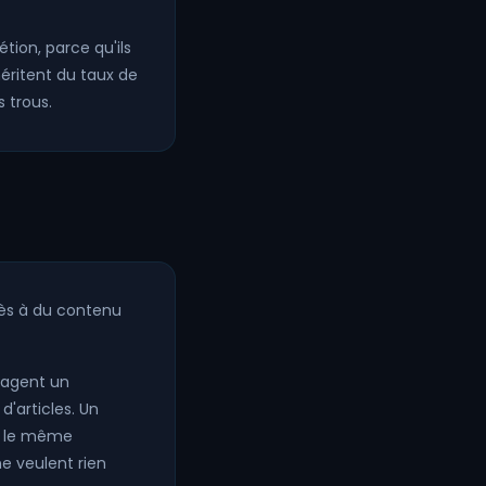
tion, parce qu'ils
héritent du taux de
 trous.
ccès à du contenu
rtagent un
d'articles. Un
ur le même
e veulent rien