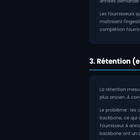
années demande un
Les fournisseurs q
maîtrisent l'inges
complétion fourni
3. Rétention (e
La rétention mesur
plus ancien. À con
Le problème : les 
backbone, ce qui v
fournisseur A ann
backbone ont un c