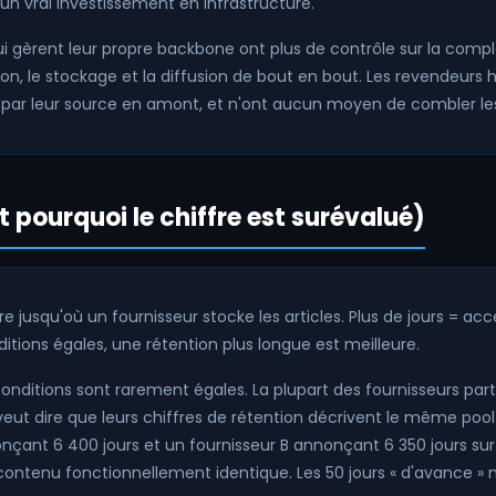
 vrai investissement en infrastructure.
ui gèrent leur propre backbone ont plus de contrôle sur la complé
tion, le stockage et la diffusion de bout en bout. Les revendeurs 
 par leur source en amont, et n'ont aucun moyen de combler les
t pourquoi le chiffre est surévalué)
e jusqu'où un fournisseur stocke les articles. Plus de jours = a
ditions égales, une rétention plus longue est meilleure.
conditions sont rarement égales. La plupart des fournisseurs pa
eut dire que leurs chiffres de rétention décrivent le même pool 
onçant 6 400 jours et un fournisseur B annonçant 6 350 jours s
ontenu fonctionnellement identique. Les 50 jours « d'avance » n