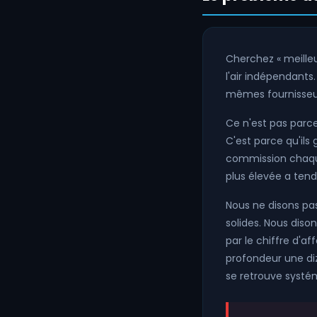
Cherchez « meilleu
l'air indépendants.
mêmes fournisseur
Ce n'est pas parce
C'est parce qu'ils
commission chaque 
plus élevée a ten
Nous ne disons pas
solides. Nous diso
par le chiffre d'af
profondeur une diz
se retrouve systé