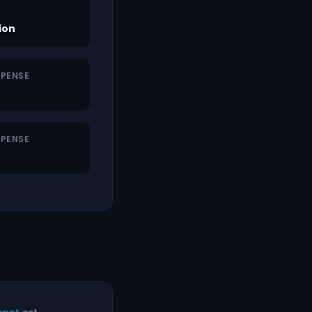
ion
 PENSE
 PENSE