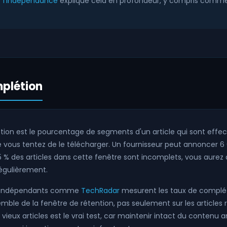
r l'indépendance
explique cela en profondeur, y compris comment
mplétion
tion est le pourcentage de segments d'un article qui sont effe
e vous tentez de le télécharger. Un fournisseur peut annoncer 6
 5 % des articles dans cette fenêtre sont incomplets, vous aure
égulièrement.
ts indépendants comme
TechRadar
mesurent les taux de complé
semble de la fenêtre de rétention, pas seulement sur les articles 
 vieux articles est le vrai test, car maintenir intact du contenu