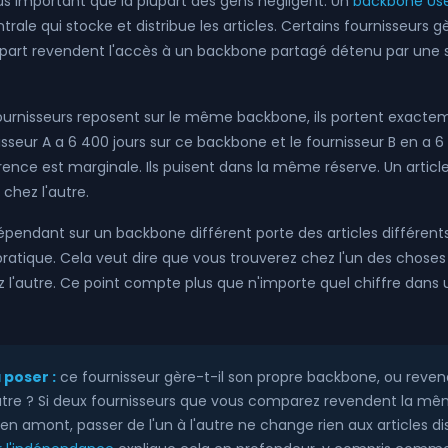
plus important que la plupart des gens négligent. Un
backbone Us
ntrale qui stocke et distribue les articles. Certains fournisseurs gè
lupart revendent l'accès à un backbone partagé détenu par une 
ournisseurs reposent sur le même backbone, ils portent exact
urnisseur A a 6 400 jours sur ce backbone et le fournisseur B en a
érence est marginale. Ils puisent dans la même réserve. Un arti
chez l'autre.
épendant sur un backbone différent porte des articles différents
 pratique. Cela veut dire que vous trouverez chez l'un des chose
 l'autre. Ce point compte plus que n'importe quel chiffre dans 
 poser :
ce fournisseur gère-t-il son propre backbone, ou revend
utre ? Si deux fournisseurs que vous comparez revendent la m
 en amont, passer de l'un à l'autre ne change rien aux articles di