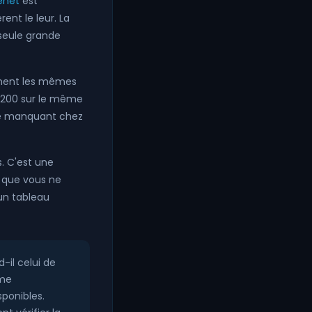
enet
est
rent le leur. La
seule grande
ement les mêmes
 6 200 sur le même
cle manquant chez
. C'est une
s que vous ne
un tableau
-il celui de
ême
sponibles.