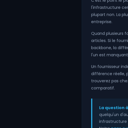
C'est le point le 
l'infrastructure ce
plupart non. La p
entreprise.
Quand plusieurs f
articles. Si le fo
backbone, la diff
l'un est manquant 
Un fournisseur ind
différence réelle,
trouverez pas chez
comparatif.
La question à
quelqu'un d'a
infrastructure