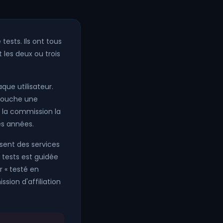
tests. Ils ont tous
t les deux ou trois
que utilisateur.
s touche une
e la commission la
es années.
sent des services
 tests est guidée
r « testé en
sion d'affiliation