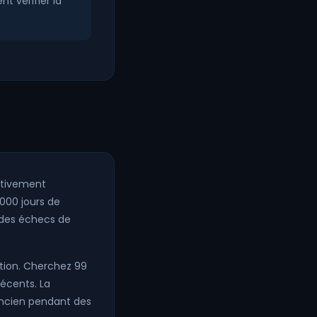
 vérifier la
ctivement
 000 jours de
z des échecs de
tion. Cherchez 99
récents. La
 ancien pendant des