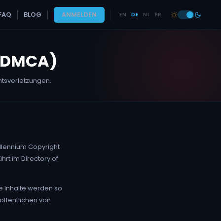
FAQ
BLOG
ANMELDEN
EN
DE
NL
FR
 (DMCA)
tsverletzungen.
llennium Copyright
hrt im Directory of
e Inhalte werden so
öffentlichen von