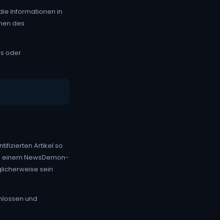
die Informationen in
amen des
rs oder
fizierten Artikel so
 von einem NewsDemon-
licherweise sein
hlossen und