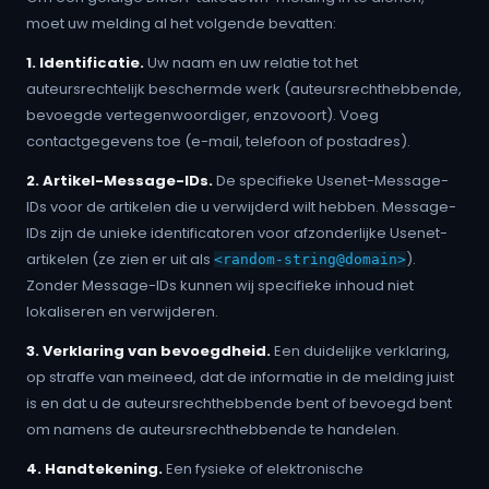
moet uw melding al het volgende bevatten:
1. Identificatie.
Uw naam en uw relatie tot het
auteursrechtelijk beschermde werk (auteursrechthebbende,
bevoegde vertegenwoordiger, enzovoort). Voeg
contactgegevens toe (e-mail, telefoon of postadres).
2. Artikel-Message-IDs.
De specifieke Usenet-Message-
IDs voor de artikelen die u verwijderd wilt hebben. Message-
IDs zijn de unieke identificatoren voor afzonderlijke Usenet-
artikelen (ze zien er uit als
).
<random-string@domain>
Zonder Message-IDs kunnen wij specifieke inhoud niet
lokaliseren en verwijderen.
3. Verklaring van bevoegdheid.
Een duidelijke verklaring,
op straffe van meineed, dat de informatie in de melding juist
is en dat u de auteursrechthebbende bent of bevoegd bent
om namens de auteursrechthebbende te handelen.
4. Handtekening.
Een fysieke of elektronische